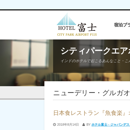
宿泊プ
シティパークエア
インドのホテルで起こるあんなこと・こ
ニューデリー・グルガ
日本食レストラン『魚食楽』
2018年8月14日
BY
ホテル富士 - ジャパンデス