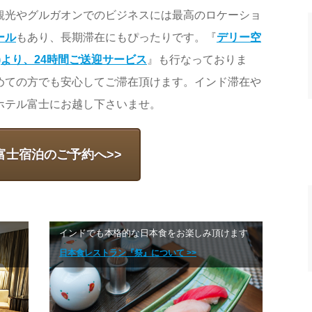
観光やグルガオンでのビジネスには最高のロケーショ
ール
もあり、長期滞在にもぴったりです。『
デリー空
)より、24時間ご送迎サービス
』も行なっておりま
めての方でも安心してご滞在頂けます。インド滞在や
ホテル富士にお越し下さいませ。
富士宿泊のご予約へ>>
インドでも本格的な日本食をお楽しみ頂けます
日本食レストラン『祭』について >>