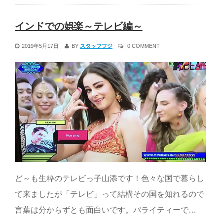
インドでの娯楽～テレビ編～
2019年5月17日
BY
スタッフフジ
0 COMMENT
ど～も生粋のテレビっ子山添です！色々な国で暮らし
て来ましたが「テレビ」って結構その国を知れるので
言葉は分からずとも面白いです。バライティーで…