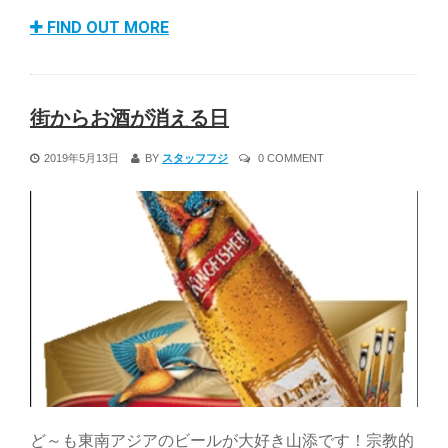
FIND OUT MORE
街からお酒が消える日
2019年5月13日
BY
スタッフフジ
0 COMMENT
ど～も東南アジアのビールが大好き山添です！宗教的