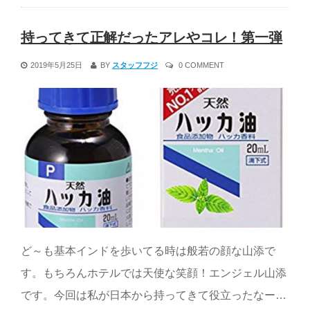
持ってきて正解だったアレやコレ！第一弾
2019年5月25日
BY
スタッフフジ
0 COMMENT
ど～も基本インドを歩いてる時は般若の顔な山添で
す。もちろんホテルでは天使な笑顔！エンジェル山添
です。今回は私が日本から持ってきて役立ったなー…