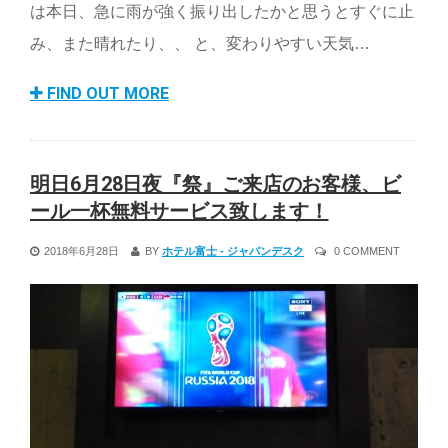
は本日、急に雨が強く振り出したかと思うとすぐに止
み、また晴れたり、、 と、変わりやすい天気…
FIND OUT MORE
明日6月28日夜『祭』ご来店のお客様、ビ
ール一杯無料サービス致します！
2018年6月28日
BY
ホテル富士 - ジャパンデスク
0 COMMENT