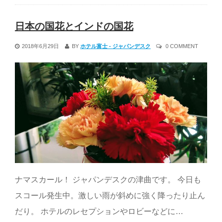
日本の国花とインドの国花
2018年6月29日
BY
ホテル富士 - ジャパンデスク
0 COMMENT
ナマスカール！ ジャパンデスクの津曲です。 今日も
スコール発生中。激しい雨が斜めに強く降ったり止ん
だり。 ホテルのレセプションやロビーなどに…