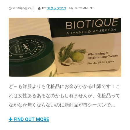
2019年5月27日
BY
スタッフフジ
0 COMMENT
ど～も洋服よりも化粧品にお金がかかる山添です！こ
れは女性あるあるなのかもしれませんが、化粧品って
なかなか無くならないのに新商品が毎シーズンで…
FIND OUT MORE