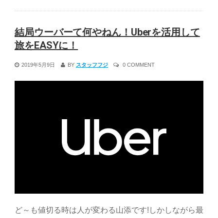
結局ウーバーて何やねん！Uberを活用して
旅をEASYに！
2019年5月9日
BY
スタッフフジ
0 COMMENT
ど～も値切る時は人が変わる山添です!しかしながら最