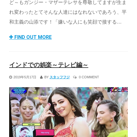
ど～もガンジー・マザーテレサを尊敬してますが生ま
れ変わったとてそんな人達にはなれないであろう、平
和主義の山添です！「嫌いな人にも笑顔で接する…
FIND OUT MORE
インドでの娯楽～テレビ編～
2019年5月17日
BY
スタッフフジ
0 COMMENT