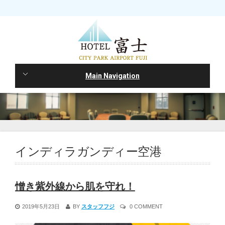
Main Navigation
インディラガンディー空港
憎き紫外線から肌を守れ！
2019年5月23日
BY
スタッフフジ
0 COMMENT