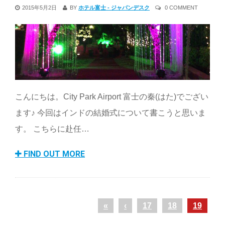
2015年5月2日
BY
ホテル富士 - ジャパンデスク
0 COMMENT
こんにちは。City Park Airport 富士の秦(はた)でござい
ます♪ 今回はインドの結婚式について書こうと思いま
す。 こちらに赴任…
FIND OUT MORE
«
‹
17
18
19