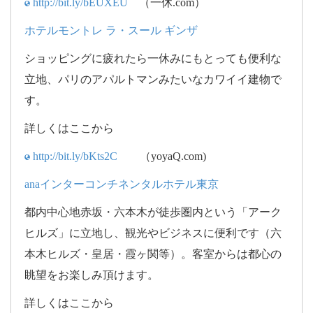
http://bit.ly/bEUXEU
（一休.com）
ホテルモントレ ラ・スール ギンザ
ショッピングに疲れたら一休みにもとっても便利な
立地、パリのアパルトマンみたいなカワイイ建物で
す。
詳しくはここから
http://bit.ly/bKts2C
（yoyaQ.com)
anaインターコンチネンタルホテル東京
都内中心地赤坂・六本木が徒歩圏内という「アーク
ヒルズ」に立地し、観光やビジネスに便利です（六
本木ヒルズ・皇居・霞ヶ関等）。客室からは都心の
眺望をお楽しみ頂けます。
詳しくはここから