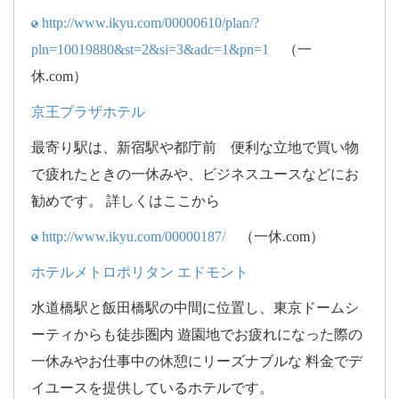
http://www.ikyu.com/00000610/plan/?
pln=10019880&st=2&si=3&adc=1&pn=1
（一
休.com）
京王プラザホテル
最寄り駅は、新宿駅や都庁前 便利な立地で買い物
で疲れたときの一休みや、ビジネスユースなどにお
勧めです。 詳しくはここから
http://www.ikyu.com/00000187/
（一休.com）
ホテルメトロポリタン エドモント
水道橋駅と飯田橋駅の中間に位置し、東京ドームシ
ーティからも徒歩圏内 遊園地でお疲れになった際の
一休みやお仕事中の休憩にリーズナブルな 料金でデ
イユースを提供しているホテルです。